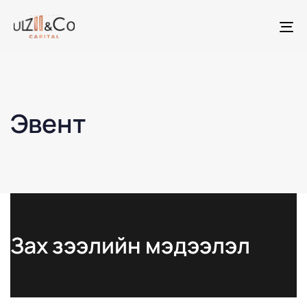
To
na
Эвент
Зах зээлийн мэдээлэл