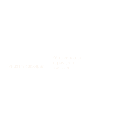
Т. Баярмаа
Үйл ажиллагаа
Б. Өлзийбаяр
хариуцсан
Гүйцэтгэх захирал
захирал