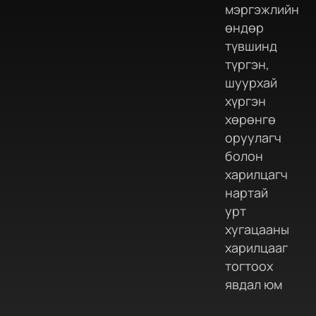
мэргэжлийн
өндөр
түвшинд
түргэн,
шуурхай
хүргэн
хөрөнгө
оруулагч
болон
харилцагч
нартай
урт
хугацааны
харилцааг
тогтоох
явдал юм