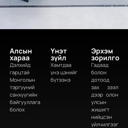
Алсын
Үнэт
Эрхэм
хараа
зүйл
зорилго
Дэлхийд
Хамтдаа
Гадаад
гарцтай
үнэ цэнийг
болон
Монголын
бүтээнэ
дотоод
тэргүүний
зах зээл
санхүүгийн
дээр олон
байгууллага
улсын
болох
жишигт
нийцсэн
үйлчилгээг