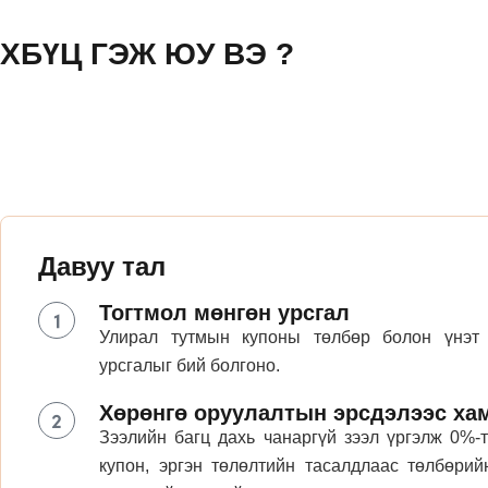
ХБҮЦ ГЭЖ ЮУ ВЭ ?
Давуу тал
Тогтмол мөнгөн урсгал
Улирал тутмын купоны төлбөр болон үнэт 
урсгалыг бий болгоно.
Хөрөнгө оруулалтын эрсдэлээс ха
Зээлийн багц дахь чанаргүй зээл үргэлж 0%-
купон, эргэн төлөлтийн тасалдлаас төлбөри