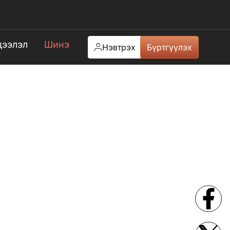
ээлэл
Шинэ
Нэвтрэх
Бүртгүүлэх