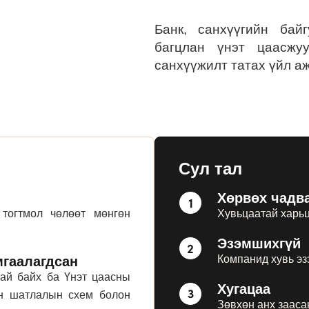
Банк, санхүүгийн бай
багцлан үнэт цаасжу
санхүүжилт татах үйл а
Сул тал
Хөрвөх чадв
тогтмол чөлөөт мөнгөн
Хувьцаатай харьц
Эзэмшихгүй
Компанид хувь э
мгаалагдсан
тай байх ба Үнэт цаасны
Хугацаа
йн шатлалын схем болон
Зөвхөн анх зааса