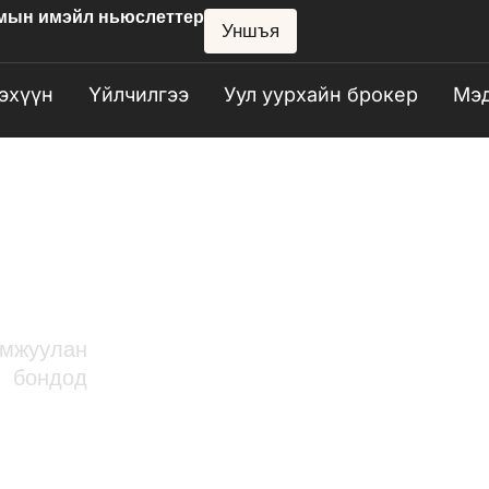
тмын имэйл ньюслеттер
Уншъя
эхүүн
Үйлчилгээ
Уул уурхайн брокер
Мэд
Ө
амжуулан
 бондод