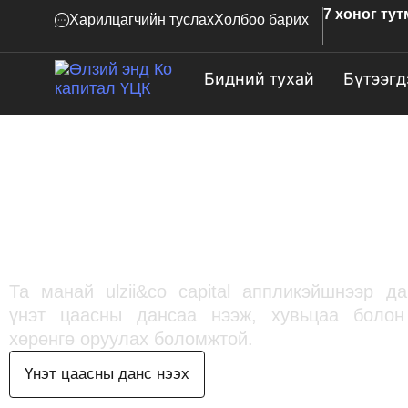
7 хоног ту
Харилцагчийн туслах
Холбоо барих
Бидний тухай
Бүтээгд
ӨНӨӨДРӨӨС ХӨРӨНГ
ОРУУЛАЛТ ХИЙЖ
ЭХЛЭЭРЭЙ
Та манай ulzii&co capital аппликэйшнээр д
үнэт цаасны дансаа нээж, хувьцаа болон
хөрөнгө оруулах боломжтой.
Үнэт цаасны данс нээх