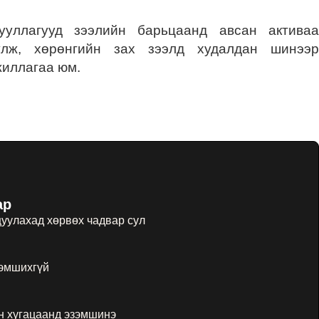
гууллагууд зээлийн барьцаанд авсан активаа
улж, хөрөнгийн зах зээлд худалдан шинээр
жиллагаа юм.
ар
уулахад хөрвөх чадвар сул
зэмшихгүй
н хугацаанд эзэмшинэ