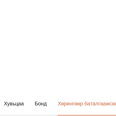
Хувьцаа
Бонд
Хөрөнгөөр баталгаажсан