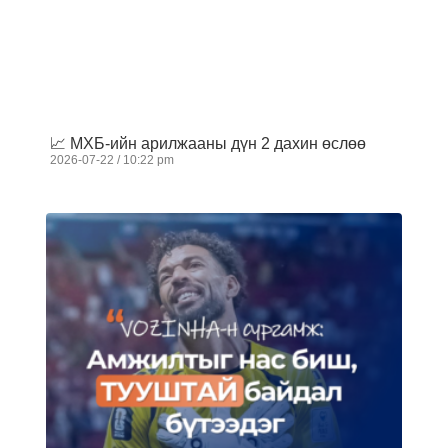
📈 МХБ-ийн арилжааны дүн 2 дахин өслөө
2026-07-22
10:22 pm