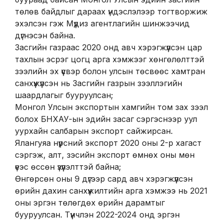
төлөв байдлыг дараах үндэслэлээр тогтворжиж
эхэлсэн гэж Мүүдиз агентлагийн шинжээчид
дүгнэсэн байна.
Засгийн газраас 2020 онд авч хэрэгжүүлсэн цар
тахлын эсрэг цогц арга хэмжээг хөнгөлөлттэй
зээлийн эх үүсвэр болон улсын төсвөөс хамтран
санхүүжүүлсэн нь Засгийн газрын зээллэгийн
шаардлагыг бууруулсан;
Монгол Улсын экспортын хамгийн том зах зээл
болох БНХАУ-ын эдийн засаг сэргэснээр уул
уурхайн салбарын экспорт сайжирсан.
Ялангуяа нүүрсний экспорт 2020 оны 2-р хагаст
сэргэж, алт, зэсийн экспорт өмнөх оны мөн
үеэс өссөн үзүүлэлттэй байна;
Өнгөрсөн оны 9 дүгээр сард авч хэрэгжүүлсэн
өрийн дахин санхүүжилтийн арга хэмжээ нь 2021
оны эргэн төлөгдөх өрийн дарамтыг
бууруулсан. Түүнчлэн 2022-2024 онд эргэн