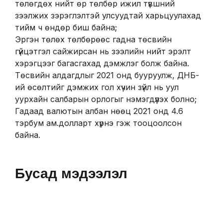
төлөгдөх нийт өр төлбөр ижил түвшний
зээлжих зэрэглэлтэй улсуудтай харьцуулахад
тийм ч өндөр биш байна;
Эргэн төлөх төлбөрөөс гадна төсвийн
гүйцэтгэл сайжирсан нь зээлийн нийт эрэлт
хэрэгцээг багасгахад дэмжлэг болж байна.
Төсвийн алдагдлыг 2021 онд бууруулж, ДНБ-
ий өсөлтийг дэмжих гол хүчин зүйл нь уул
уурхайн салбарын орлогыг нэмэгдүүлэх болно;
Гадаад валютын албан нөөц 2021 онд 4.6
тэрбум ам.долларт хүрнэ гэж тооцоолсон
байна.
Бусад мэдээлэл