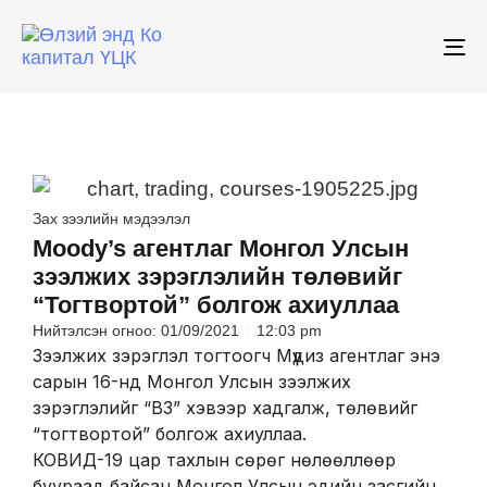
To
na
Зах зээлийн мэдээлэл
Moody’s агентлаг Монгол Улсын
зээлжих зэрэглэлийн төлөвийг
“Тогтвортой” болгож ахиуллаа
Нийтэлсэн огноо:
01/09/2021
12:03 pm
Зээлжих зэрэглэл тогтоогч Мүүдиз агентлаг энэ
сарын 16-нд Монгол Улсын зээлжих
зэрэглэлийг “B3” хэвээр хадгалж, төлөвийг
“тогтвортой” болгож ахиуллаа.
КОВИД-19 цар тахлын сөрөг нөлөөллөөр
буураад байсан Монгол Улсын эдийн засгийн