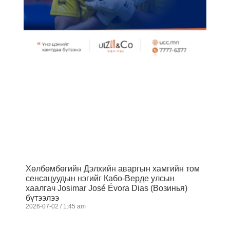
Хөлбөмбөгийн Дэлхийн аваргын хамгийн том
сенсацуудын нэгийг Кабо-Верде улсын
хаалгач Josimar José Évora Dias (Возинья)
бүтээлээ
2026-07-02
1:45 am