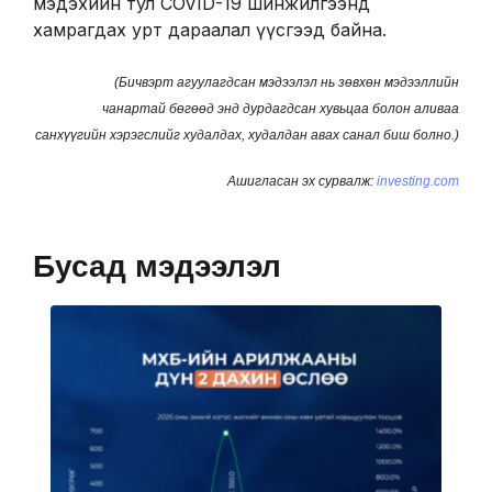
мэдэхийн тул COVID-19 шинжилгээнд
хамрагдах урт дараалал үүсгээд байна.
(Бичвэрт агуулагдсан мэдээлэл нь зөвхөн мэдээллийн
чанартай бөгөөд энд дурдагдсан хувьцаа болон аливаа
санхүүгийн хэрэгслийг худалдах, худалдан авах санал биш болно.)
Ашигласан эх сурвалж:
investing.com
Бусад мэдээлэл