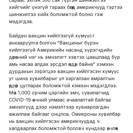
сараас эхлэн 500 сая түргэн шинжилгээ
хийгчийг үнэгүй тараах бөгөөд америкчууд гэртээ
шинжилгээ хийх боломжтой болно гэж
мэдэгдэв.
Байден вакцин хийлгээгүй хүмүүст
анхааруулга болгон “Вакциныг бүрэн
хийлгээгүй Америкийн насанд хүрэгчдийн
дөрөвний нэг нь эмнэлэгт хэвтэх цаашлаад бүр
амь насаа алдах эрсдэл өндөр байна” хэмээн
дурдахын зэрэгцээ вакцин хийлгэсэн хүмүүс
уг шинэ хувилбарыг үл харгалзан амралтын
өдрөөр цугларах боломжтой хэмээн мэдэгдлээ.
Мөн 1,000 орчим цэргийн эмч, сувилагчид
COVID-19 өвчний улмаас ачаалалтай байгаа
эмнэлгүүд дээр нэмэлтээр хувиарлагдан
ажиллаж байгааг онцлов. Омикроны хувилбар
нь вакцин хийлгэсэн америкчуудад ч
халдварлах боломжтой боловч хүндээр өвчлөх