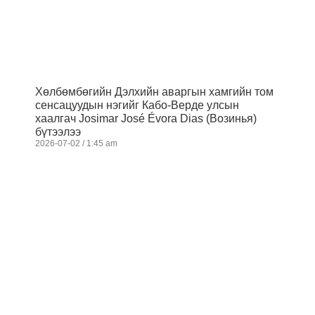
Хөлбөмбөгийн Дэлхийн аваргын хамгийн том
сенсацуудын нэгийг Кабо-Верде улсын
хаалгач Josimar José Évora Dias (Возинья)
бүтээлээ
2026-07-02
1:45 am