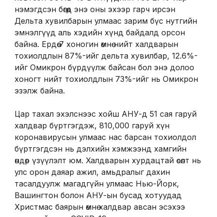
нэмэгдсэн бөгөөд энэ оны эхээр гарч ирсэн
Дельта хувилбарын улмаас зарим бүс нутгийн
эмнэлгүүд аль хэдийн хүнд байдалд орсон
байна. Ердөө 7 хоногин өмнө нийт халдварын
тохиолдлын 87%-ийг дельта хувилбар, 12.6%-
ийг Омикрон бүрдүүлж байсан бол энэ долоо
хоногт нийт тохиолдлын 73%-ийг нь Омикрон
эзэлж байна.
Цар тахал эхэлснээс хойш АНУ-д 51 сая гаруй
халдвар бүртгэгдэж, 810,000 гаруй хүн
коронавирусын улмаас нас барсан тохиолдол
бүртгэгдсэн нь дэлхийн хэмжээнд хамгийн
өндөр үзүүлэлт юм. Халдварын хурдацтай өсөлт нь
улс орон даяар ажил, амьдралыг дахин
тасалдуулж магадгүйн улмаас Нью-Йорк,
Вашингтон болон АНУ-ын бусад хотуудад
Христмас баярын өмнө халдвар авсан эсэхээ