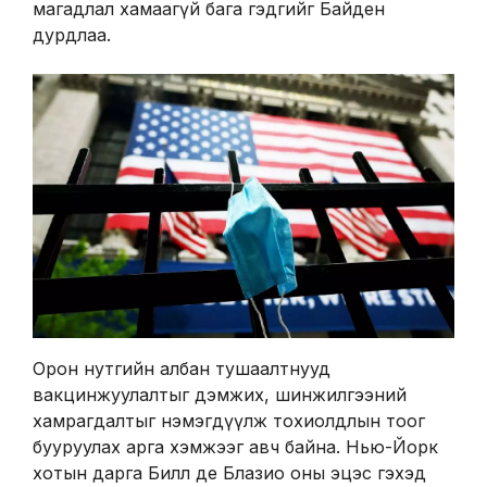
магадлал хамаагүй бага гэдгийг Байден
дурдлаа.
Орон нутгийн албан тушаалтнууд
вакцинжуулалтыг дэмжих, шинжилгээний
хамрагдалтыг нэмэгдүүлж тохиолдлын тоог
бууруулах арга хэмжээг авч байна. Нью-Йорк
хотын дарга Билл де Блазио оны эцэс гэхэд