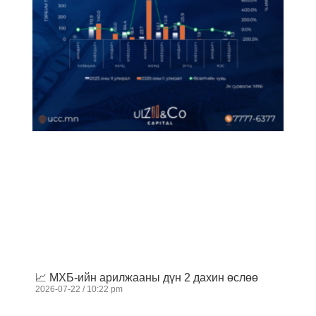
📈 МХБ-ийн арилжааны дүн 2 дахин өслөө
2026-07-22
10:22 pm