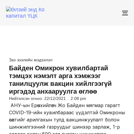
To
na
Зах зээлийн мэдээлэл
Байден Омикрон хувилбартай
тэмцэх нэмэлт арга хэмжээг
танилцуулж вакцин хийлгээгүй
иргэдэд анхааруулга өглөө
Нийтэлсэн огноо:
22/12/2021
2:08 pm
АНУ-ын Ерөнхийлөгч Жо Байден мягмар гарагт
COVID-19-ийн хувилбараас үүдэлтэй Омикроны
өсөлтийг арилгахын тулд вакцинжуулалт болон
шинжилгээний газруудыг шинээр зарлаж, 1-р