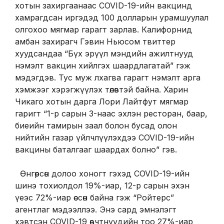
хотын захиргаанаас COVID-19-ийн вакцинд
хамрагдсан иргэдэд 100 долларын урамшуулал
олгохоо мягмар гарагт зарлав. Калифорнид
амбан захирагч Гэвин Ньюсом твиттер
хуудсандаа “Бүх эрүүл мэндийн ажилтнууд
нэмэлт вакцин хийлгэх шаардлагатай” гэж
мэдэгдэв. Тус муж лхагва гарагт нэмэлт арга
хэмжээг хэрэгжүүлэх төлөвтэй байна. Харин
Чикаго хотын дарга Лори Лайтфут мягмар
гаригт “1-р сарын 3-наас эхлэн ресторан, баар,
биеийн тамирын заал болон бусад олон
нийтийн газар үйлчлүүлэхдээ COVID-19-ийн
вакцины баталгааг шаардах болно” гэв.
Өнгөрсөн долоо хоногт гэхэд COVID-19-ийн
шинэ тохиолдол 19%-иар, 12-р сарын эхэн
үеэс 72%-иар өссөн байна гэж “Ройтерс”
агентлаг мэдээллээ. Энэ сард эмнэлэгт
хэвтсэн COVID-19 өвчтнүүдийн тоо 27%-иар