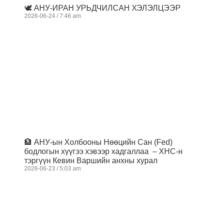
🕊️ АНУ-ИРАН УРЬДЧИЛСАН ХЭЛЭЛЦЭЭР
2026-06-24
7:46 am
🏦 АНУ-ын Холбооны Нөөцийн Сан (Fed)
бодлогын хүүгээ хэвээр хадгаллаа – ХНС-н
тэргүүн Кевин Варшийн анхны хурал
2026-06-23
5:03 am