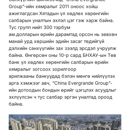
Group”-ийн хямралыг 2011 оноос хойш
ажиглагдсан Хятадын үл хөдлөх хөрөнгийн
салбарын уналтын эхлэл цэг гэж харж байна.
Тус групп нийт 300 тэрбум
ам.долларын өрийн дарамтад орсон нь зөвхөн
манай урд хөршийн эдийн засаг төдийгүй
дэлхийн санхүүгийн зах зээлд эрсдэл учруулж
байна. Өнгөрсөн оны 10-р сард БНХАУ-ын Төв
банк үл хөдлөх хөрөнгийн салбарын өрийн
хямралыг зогсоох зорилгоор
арилжааны банкуудад бэлэн мөнгө нийлүүлэх
арга хэмжээг авч, “China Evergrande Group”-
ийн дотоодын бондын өрийг цэгцлэх асуудлыг
эхлүүлсэн ч тус салбар эргэн уналтад ороод
байна.