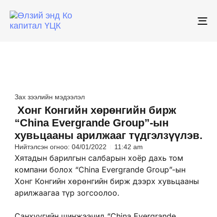
To
na
Зах зээлийн мэдээлэл
Хонг Конгийн хөрөнгийн бирж
“China Evergrande Group”-ын
хувьцааны арилжааг түдгэлзүүлэв.
Нийтэлсэн огноо:
04/01/2022
11:42 am
Хятадын барилгын салбарын хоёр дахь том
компани болох “China Evergrande Group”-ын
Хонг Конгийн хөрөнгийн бирж дээрх хувьцааны
арилжаагаа түр зогсоолоо.
Санхүүгийн шинжээчид “China Evergrande