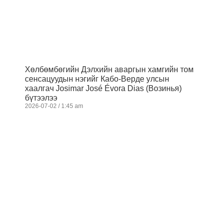
Хөлбөмбөгийн Дэлхийн аваргын хамгийн том
сенсацуудын нэгийг Кабо-Верде улсын
хаалгач Josimar José Évora Dias (Возинья)
бүтээлээ
2026-07-02
1:45 am