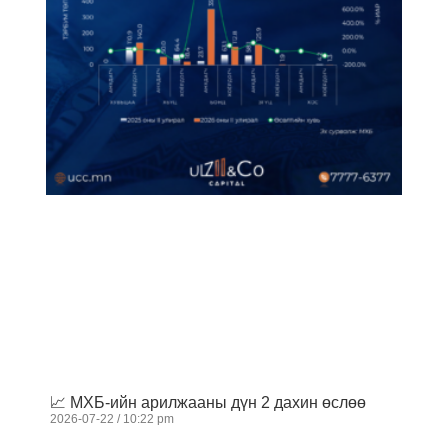
📈 МХБ-ийн арилжааны дүн 2 дахин өслөө
2026-07-22
10:22 pm