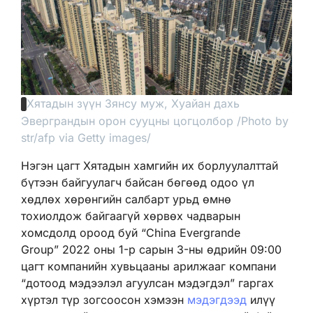
Хятадын зүүн Зянсу муж, Хуайан дахь
Эверграндын орон сууцны цогцолбор
/Photo by
str/afp via Getty images/
Нэгэн цагт Хятадын хамгийн их борлуулалттай
бүтээн байгуулагч байсан бөгөөд одоо үл
хөдлөх хөрөнгийн салбарт урьд өмнө
тохиолдож байгаагүй хөрвөх чадварын
хомсдолд ороод буй “China Evergrande
Group” 2022 оны 1-р сарын 3-ны өдрийн 09:00
цагт компанийн хувьцааны арилжааг компани
“дотоод мэдээлэл агуулсан мэдэгдэл” гаргах
хүртэл түр зогсоосон хэмээн
мэдэгдээд
илүү