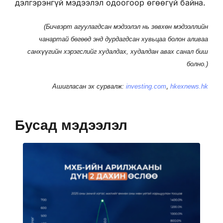
дэлгэрэнгүй мэдээлэл одоогоор өгөөгүй байна.
(Бичвэрт агуулагдсан мэдээлэл нь зөвхөн мэдээллийн
чанартай бөгөөд энд дурдагдсан хувьцаа болон аливаа
санхүүгийн хэрэгслийг худалдах, худалдан авах санал биш
болно.)
,
Ашигласан эх сурвалж:
investing.com
hkexnews.hk
Бусад мэдээлэл