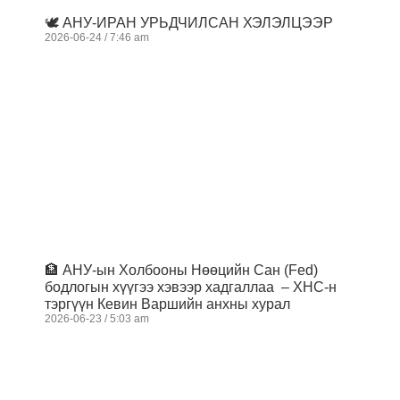
🕊️ АНУ-ИРАН УРЬДЧИЛСАН ХЭЛЭЛЦЭЭР
2026-06-24
7:46 am
🏦 АНУ-ын Холбооны Нөөцийн Сан (Fed)
бодлогын хүүгээ хэвээр хадгаллаа – ХНС-н
тэргүүн Кевин Варшийн анхны хурал
2026-06-23
5:03 am