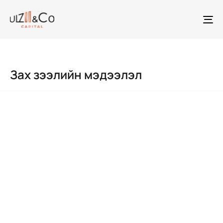
To
na
Зах зээлийн мэдээлэл