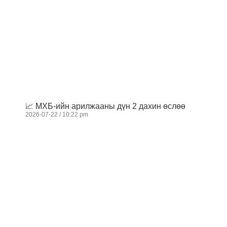
📈 МХБ-ийн арилжааны дүн 2 дахин өслөө
2026-07-22
10:22 pm