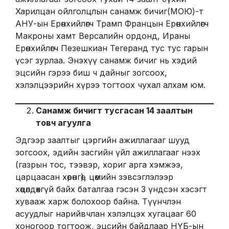
Харилцан ойлголцлын санамж бичиг(МОЮ)-т
АНУ-ын Ерөнхийлөгч Трамп Францын Ерөнхийлөгч
Макроны хамт Версалийн ордонд, Ираны
Ерөнхийлөгч Пезешкиан Тегеранд тус тус гарын
үсэг зурлаа. Энэхүү санамж бичиг нь хэдий
эцсийн гэрээ биш ч дайныг зогсоох,
хэлэлцээрийн хүрээ тогтоох чухал алхам юм.
Санамж бичигт тусгасан 14 заалтын
товч агуулга
Эдгээр заалтыг цэргийн ажиллагааг шууд
зогсоох, эдийн засгийн үйл ажиллагааг нээх
(газрын тос, тээвэр, хориг арга хэмжээ,
царцаасан хөрөнгө), цөмийн зэвсэглэлээр
хөөцөлдөхгүй байх баталгаа гэсэн 3 үндсэн хэсэгт
хувааж харж болохоор байна. Түүнчлэн
асуудлыг нарийвчлан хэлэлцэх хугацааг 60
хоногоор тогтоож, эцсийн байдлаар НҮБ-ын