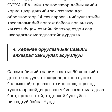
ОУЭХА (IEA)-ийн тооцооллоор дайны үеийн
хорио цээр дэлхийн зах зээлээс өдөрт
ойролцоогоор 14 сая баррель нийлүүлэлтийн
тасалдалыг бий болгож байсан бол энэхүү
хэмжээ буцаж хэвийн болоход хэдэн сар
шаардагдах магадлалтайг дурджээ.
4. Хөрөнгө оруулагчдын цаашид
анхаарал хандуулах асуудлууд
Санамж бичгийн зарим заалтыг 60 хоногийн
дотор (талуудын тохиролцоогоор сунгах
боломжтой) эцэслэн тохиролцож, гэрээнд
тусгахаар шийдвэрлэсэн ч биелэгдэх магадлал
бага, эргэлзээтэй, тодорхой бус зүйлс
нилээдгүй байна. Үүнд: