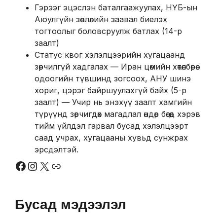
Гэрээг эцэслэн баталгаажуулах, НҮБ-ын
Аюулгүйн зөвлөлийн заавал биелэх
тогтоолыг боловсруулж батлах (14-р
заалт)
Статус квог хэлэлцээрийн хугацаанд
зөрчилгүй хадгалах — Иран цөмийн хөтөлбөрөө
одоогийн түвшинд зогсоох, АНУ шинэ
хориг, цэрэг байршуулахгүй байх (5-р
заалт) — Учир нь энэхүү заалт хамгийн
түрүүнд зөрчигдөх магадлал өндөр бөгөөд хэрэв
тийм үйлдэл гарвал бусад хэлэлцээрт
саад учрах, хугацааны хувьд сунжрах
эрсдэлтэй.
Бусад мэдээлэл