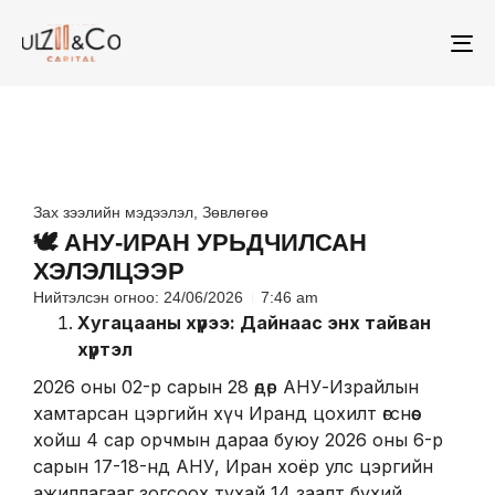
To
na
Зах зээлийн мэдээлэл
,
Зөвлөгөө
🕊️ АНУ-ИРАН УРЬДЧИЛСАН
ХЭЛЭЛЦЭЭР
Нийтэлсэн огноо:
24/06/2026
7:46 am
Хугацааны хүрээ: Дайнаас энх тайван
хүртэл
2026 оны 02-р сарын 28 өдөр АНУ-Израйлын
хамтарсан цэргийн хүч Иранд цохилт өгснөөс
хойш 4 сар орчмын дараа буюу 2026 оны 6-р
сарын 17-18-нд АНУ, Иран хоёр улс цэргийн
ажиллагааг зогсоох тухай 14 заалт бүхий