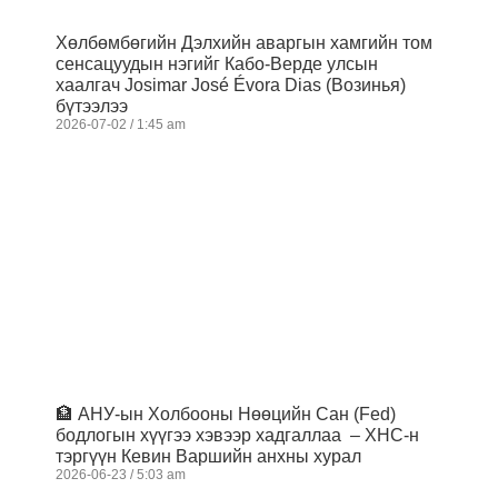
Хөлбөмбөгийн Дэлхийн аваргын хамгийн том
сенсацуудын нэгийг Кабо-Верде улсын
хаалгач Josimar José Évora Dias (Возинья)
бүтээлээ
2026-07-02
1:45 am
🏦 АНУ-ын Холбооны Нөөцийн Сан (Fed)
бодлогын хүүгээ хэвээр хадгаллаа – ХНС-н
тэргүүн Кевин Варшийн анхны хурал
2026-06-23
5:03 am