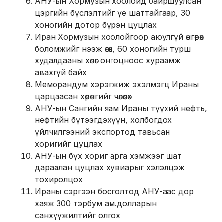
АНУ-ын Хормузын хоолойд байршуулсан
цэргийн бүслэлтийг үе шаттайгаар, 30
хоногийн дотор бүрэн цуцлах
Иран Хормузын хоолойгоор аюулгүй өнгөрөх
боломжийг нээж өгөх, 60 хоногийн турш
худалдааны хөлөг онгоцноос хураамж
авахгүй байх
Меморандум хэрэгжиж эхэлмэгц Ираны
царцаасан хөрөнгийг чөлөөлөх
АНУ-ын Сангийн яам Ираны түүхий нефть,
нефтийн бүтээгдэхүүн, холбогдох
үйлчилгээний экспортод тавьсан
хоригийг цуцлах
АНУ-ын бүх хориг арга хэмжээг шат
дараалан цуцлах хувиарыг хэлэлцэж
тохиролцох
Ираны сэргээн босголтод АНУ-аас дор
хаяж 300 тэрбум ам.долларын
санхүүжилтийг олгох