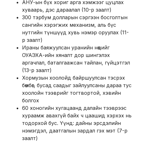
АНУ-ын бүх хориг арга хэмжээг цуцлах
хуваарь, дэс дараалал (10-р заалт)
300 тэрбум долларын сэргээн босголтын
сангийн хэрэгжих механизм, аль бүс
нутгийн түншүүд хувь нэмэр оруулах (11-
р заалт)
Ираны баяжуулсан уранийн нөөцийг
ОУАЭХА-ийн хяналт дор шингэлэх
аргачлал, баталгаажсан тайлан, гүйцэтгэл
(13-р заалт)
Хормузын хоолойд байршуулсан тэсрэх
бөмбөг, бусад саадыг зайлуулсаны дараа тус
хоолойн тээврийг тогтвортой, хэвийн
болгох
60 хоногийн хугацаанд далайн тээврээс
хураамж авахгүй байх ч цаашид хэрхэх нь
тодорхой бус. Үүнд: дайны эрсдэлийн
нэмэгдэл, даатгалын зардал гэх мэт (7-р
заалт)