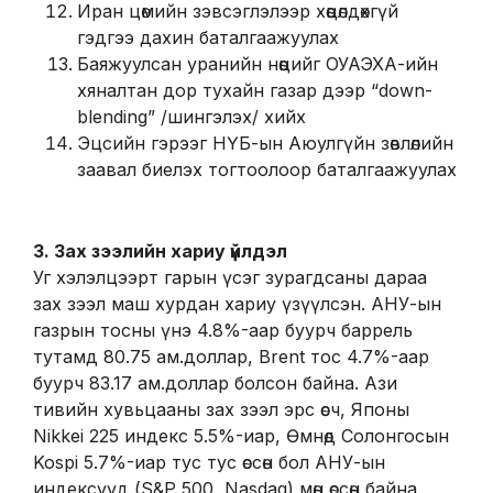
Иран цөмийн зэвсэглэлээр хөөцөлдөхгүй
гэдгээ дахин баталгаажуулах
Баяжуулсан уранийн нөөцийг ОУАЭХА-ийн
хяналтан дор тухайн газар дээр “down-
blending” /шингэлэх/ хийх
Эцсийн гэрээг НҮБ-ын Аюулгүйн зөвлөлийн
заавал биелэх тогтоолоор баталгаажуулах
3. Зах зээлийн хариу үйлдэл
Уг хэлэлцээрт гарын үсэг зурагдсаны дараа
зах зээл маш хурдан хариу үзүүлсэн. АНУ-ын
газрын тосны үнэ 4.8%-аар буурч баррель
тутамд 80.75 ам.доллар, Brent тос 4.7%-аар
буурч 83.17 ам.доллар болсон байна. Ази
тивийн хувьцааны зах зээл эрс өсч, Японы
Nikkei 225 индекс 5.5%-иар, Өмнөд Солонгосын
Kospi 5.7%-иар тус тус өссөн бол АНУ-ын
индексүүд (S&P 500, Nasdaq) мөн өссөн байна.