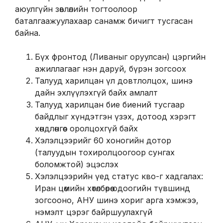
аюулгүйн зөвлөлийн тогтоолоор
баталгаажуулахаар санамж бичигт тусгасан
байна.
Бүх фронтод (Ливаныг оруулсан) цэргийн
ажиллагааг нэн даруй, бүрэн зогсоох
Талууд харилцан үл довтлолцох, шинэ
дайн эхлүүлэхгүй байх амлалт
Талууд харилцан бие биений тусгаар
байдлыг хүндэтгэн үзэх, дотоод хэрэгт
хөндлөнгөөс оролцохгүй байх
Хэлэлцээрийг 60 хоногийн дотор
(талуудын тохиролцоогоор сунгах
боломжтой) эцэслэх
Хэлэлцээрийн үед статус кво-г хадгалах:
Иран цөмийн хөтөлбөрөө одоогийн түвшинд
зогсооно, АНУ шинэ хориг арга хэмжээ,
нэмэлт цэрэг байршуулахгүй