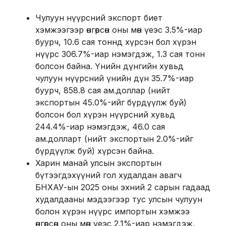
Чулуун нүүрсний экспорт биет
хэмжээгээр өнгөрсөн оны мөн үеэс 3.5%-иар
буурч, 10.6 сая тоннд хүрсэн бол хүрэн
нүүрс 306.7%-иар нэмэгдэж, 1.3 сая тонн
болсон байна. Үнийн дүнгийн хувьд
чулуун нүүрсний үнийн дүн 35.7%-иар
буурч, 858.8 сая ам.доллар (нийт
экспортын 45.0%-ийг бүрдүүлж буй)
болсон бол хүрэн нүүрсний хувьд
244.4%-иар нэмэгдэж, 46.0 сая
ам.долларт (нийт экспортын 2.0%-ийг
бүрдүүлж буй) хүрсэн байна.
Харин манай улсын экспортын
бүтээгдэхүүний гол худалдан авагч
БНХАУ-ын 2025 оны эхний 2 сарын гадаад
худалдааны мэдээгээр тус улсын чулуун
болон хүрэн нүүрс импортын хэмжээ
өнгөрсөн оны мөн үеэс 2.1%-иар нэмэгдэж,