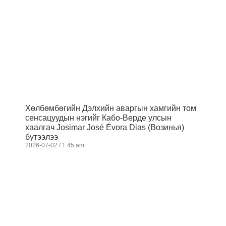
Хөлбөмбөгийн Дэлхийн аваргын хамгийн том
сенсацуудын нэгийг Кабо-Верде улсын
хаалгач Josimar José Évora Dias (Возинья)
бүтээлээ
2026-07-02
1:45 am