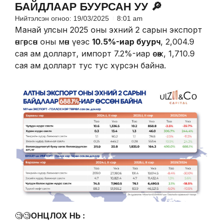
БАЙДЛААР БУУРСАН УУ 🔎
Нийтэлсэн огноо:
19/03/2025
8:01 am
Манай улсын 2025 оны эхний 2 сарын экспорт
өнгөрсөн оны мөн үеэс
10.5%-иар буурч
, 2,004.9
сая ам долларт, импорт 7.2%-иар өсөж, 1,710.9
сая ам долларт тус тус хүрсэн байна.
🧐🧐
ОНЦЛОХ НЬ :