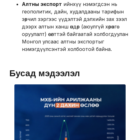
Алтны экспорт
ийнхүү нэмэгдсэн нь
геополитик, дайн, худалдааны тарифын
зөрчил зэргээс үүдэлтэй дэлхийн зах зээл
дээрх алтын ханш өндөр (аюулгүй хөрөнгө
оруулалт) өсөлттэй байгаатай холбогдуулан
Монгол улсаас алтны экспортыг
нэмэгдүүлсэнтэй холбоотой байна.
Бусад мэдээлэл