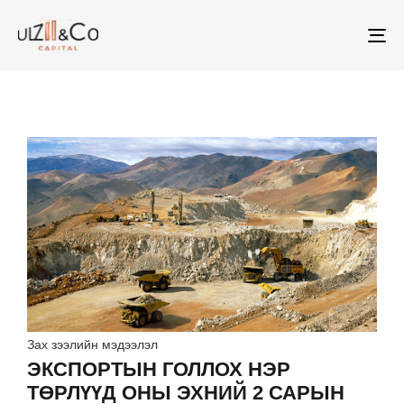
To
na
Зах зээлийн мэдээлэл
ЭКСПОРТЫН ГОЛЛОХ НЭР
ТӨРЛҮҮД ОНЫ ЭХНИЙ 2 САРЫН