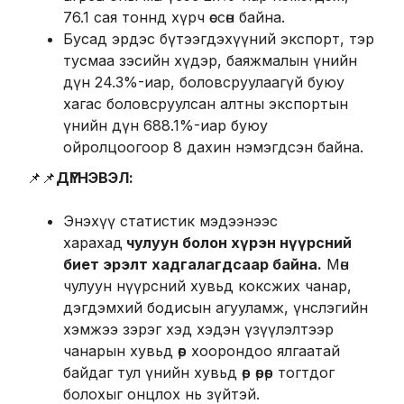
76.1 сая тоннд хүрч өссөн байна.
Бусад эрдэс бүтээгдэхүүний экспорт, тэр
тусмаа зэсийн хүдэр, баяжмалын үнийн
дүн 24.3%-иар, боловсруулаагүй буюу
хагас боловсруулсан алтны экспортын
үнийн дүн 688.1%-иар буюу
ойролцоогоор 8 дахин нэмэгдсэн байна.
📌📌
ДҮГНЭВЭЛ:
Энэхүү статистик мэдээнээс
харахад
чулуун болон хүрэн нүүрсний
биет эрэлт хадгалагдсаар байна.
Мөн
чулуун нүүрсний хувьд коксжих чанар,
дэгдэмхий бодисын агууламж, үнслэгийн
хэмжээ зэрэг хэд хэдэн үзүүлэлтээр
чанарын хувьд өөр хоорондоо ялгаатай
байдаг тул үнийн хувьд өөр өөрөөр тогтдог
болохыг онцлох нь зүйтэй.