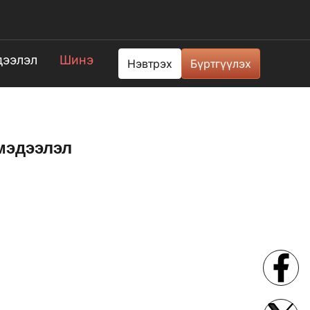
ээлэл
Шинэ
Нэвтрэх
Бүртгүүлэх
мэдээлэл