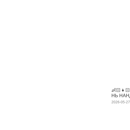
👶🏻👧
НЬ НА
2026-05-2