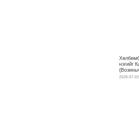
Хөлбөмб
нэгийг К
(Возинья
2026-07-0