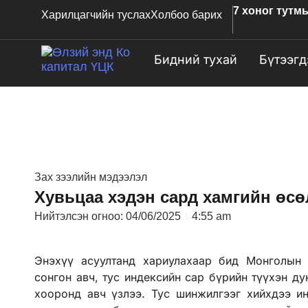
7 хоног тутм
Харилцагчийн туслах
Холбоо барих
Бидний тухай
Бүтээгд
Зах зээлийн мэдээлэл
Хувьцаа хэдэн сард хамгийн өсөл
Нийтэлсэн огноо:
04/06/2025
4:55 am
Энэхүү асуултанд хариулахаар бид Монголын
сонгон авч, тус индексийн сар бүрийн түүхэн д
хооронд авч үзлээ. Тус шинжилгээг хийхдээ ин