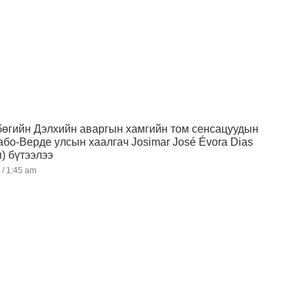
өгийн Дэлхийн аваргын хамгийн том сенсацуудын
або-Верде улсын хаалгач Josimar José Évora Dias
) бүтээлээ
2
1:45 am