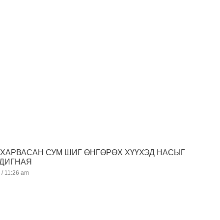
🏻ХАРВАСАН СУМ ШИГ ӨНГӨРӨХ ХҮҮХЭД НАСЫГ
НДИГНАЯ
7
11:26 am