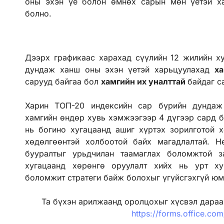
оны эхэн үе болон өмнөх сарын мөн үетэй ха
болно.
Дээрх графикаас харахад сүүлийн 12 жилийн х
дундаж ханш оны эхэн үетэй харьцуулахад
ха
сарууд байгаа бол
хамгийн их уналттай
байдаг с
Харин ТОП-20 индексийн сар бүрийн дундаж
хамгийн өндөр хувь хэмжээгээр 4 дүгээр сард б
нь богино хугацаанд ашиг хүртэх зорилготой х
хөдөлгөөнтэй холбоотой байх магадлалтай. Н
бууралтыг урьдчилан таамаглах боломжтой 
хугацаанд хөрөнгө оруулалт хийх нь урт ху
боломжит стратеги байж болохыг үгүйсгэхгүй юм
Та бүхэн арилжаанд оролцохыг хүсвэл дараах
https://forms.office.co