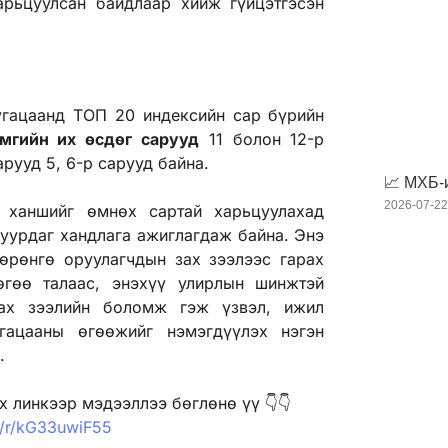
рьцуулсан байдлаар хийж гүйцэтгэсэн
угацаанд ТОП 20 индексийн сар бүрийн
мгийн их өсдөг сарууд
11 болон 12-р
арууд 5, 6-р сарууд байна.
📈 МХБ-
2026-07-2
 ханшийг өмнөх сартай харьцуулахад
уурдаг хандлага ажиглагдаж байна. Энэ
өрөнгө оруулагчдын зах зээлээс гарах
өгөө талаас, энэхүү улирлын шинжтэй
зах зээлийн боломж гэж үзвэл, ижил
гацааны өгөөжийг нэмэгдүүлэх нэгэн
.
 линкээр мэдээллээ бөглөнө үү 👇👇
m/r/kG33uwiF55