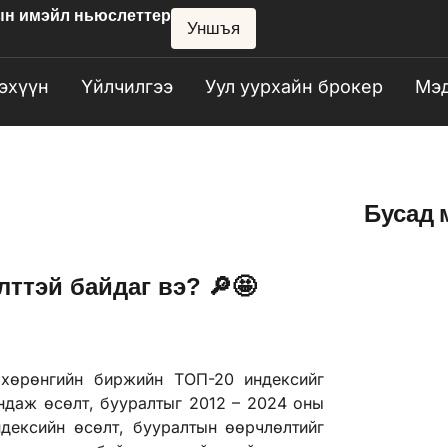
ын имэйл ньюслеттер
Уншъя
эхүүн
Үйлчилгээ
Уул уурхайн брокер
Мэд
Бусад 
ттэй байдаг вэ? 🔎🤩
 хөрөнгийн биржийн ТОП-20 индексийг
ундаж өсөлт, бууралтыг 2012 – 2024 оны
дексийн өсөлт, бууралтын өөрчлөлтийг