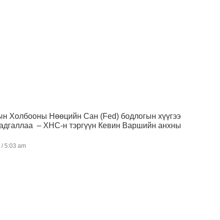
ын Холбооны Нөөцийн Сан (Fed) бодлогын хүүгээ
хадгаллаа – ХНС-н тэргүүн Кевин Варшийн анхны
3
5:03 am