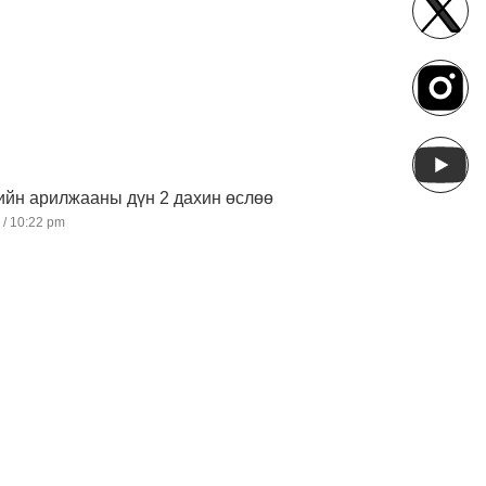
ийн арилжааны дүн 2 дахин өслөө
2
10:22 pm