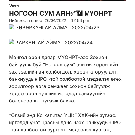
Эвент
НОГООН СУМ АЯН✅📶 МҮОНРТ
Нийтэлсэн огноо:
26/04/2022
12:53 pm
ӨВӨРХАНГАЙ АЙМАГ 2022/04/23
АРХАНГАЙ АЙМАГ 2022/04/24
Монгол орон даяар МҮОНРТ-ээс Зохион
байгуулж буй “Ногоон сум” аян нь хөрөнгийн
зах зээлийн ач холбогдол, хөрөнгө оруулалт,
банкнуудын IPO -той холбоотой мэдээлэл өгөх
зорилгоор арга хэмжээг зохион байгуулж
хөдөө орон нутгийн иргэдэд санхүүгийн
боловсролыг түгээж байна.
“Өлзий энд Ко капитал ҮЦК” ХХК-ийн зүгээс.
иргэдэд үнэт цаасны данс нээх банкуудын IPO
-той холбоотой сургалт, мэдээлэл хүргэж,