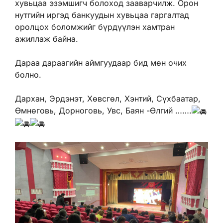
хувьцаа эзэмшигч болоход зааварчилж. Орон
нутгийн иргэд банкуудын хувьцаа гаргалтад
оролцох боломжийг бүрдүүлэн хамтран
ажиллаж байна.
Дараа дараагийн аймгуудаар бид мөн очих
болно.
Дархан, Эрдэнэт, Хөвсгөл, Хэнтий, Сүхбаатар,
Өмнөговь, Дорноговь, Увс, Баян -Өлгий …….