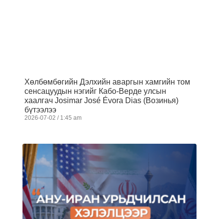
Хөлбөмбөгийн Дэлхийн аваргын хамгийн том
сенсацуудын нэгийг Кабо-Верде улсын
хаалгач Josimar José Évora Dias (Возинья)
бүтээлээ
2026-07-02
1:45 am