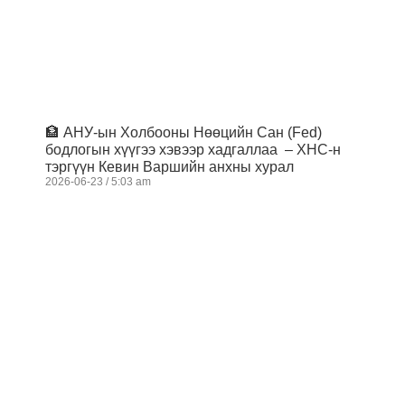
🏦 АНУ-ын Холбооны Нөөцийн Сан (Fed)
бодлогын хүүгээ хэвээр хадгаллаа – ХНС-н
тэргүүн Кевин Варшийн анхны хурал
2026-06-23
5:03 am