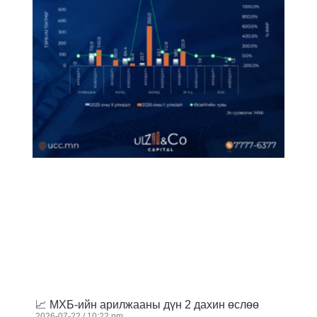
📈 МХБ-ийн арилжааны дүн 2 дахин өслөө
2026-07-22
10:22 pm