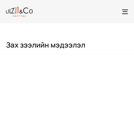
To
na
Зах зээлийн мэдээлэл