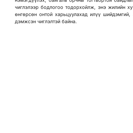
чиглэлээр бодлогоо тодорхойлж, энэ жилийн ху
өнгөрсөн онтой харьцуулахад илүү шийдэмгий, 
дэмжсэн чиглэлтэй байна.