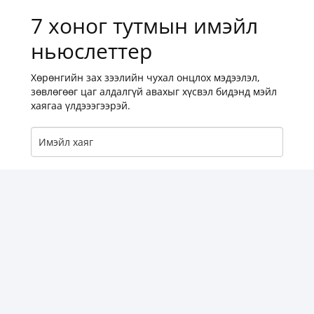
7 хоног тутмын имэйл
ньюслеттер
Хөрөнгийн зах зээлийн чухал онцлох мэдээлэл,
зөвлөгөөг цаг алдалгүй авахыг хүсвэл бидэнд мэйл
хаягаа үлдэээгээрэй.
Имэйл хаягаа бүртгүүлэхийг зөвшөөрч байна
Subscribe