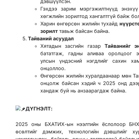
дэвшүүлсэн.
Гэхдээ зарим мэргэжилтнүүд энэхүү
хөгжлийн зорилтод хангалтгүй байж 
Харин өнгөрсөн жилийн тухайд
нүүрст
зорилт
тавьж байсан байна.
Тайваний асуудал
Хятадын засгийн газар
Тайванийг
э
бататгаж, гадны аливаа оролцоог э
улсын үндэсний нэгдлийг сахин хам
онцоллоо.
Өнгөрсөн жилийн хуралдаанаар мөн Тай
онцолж байсан хэдий ч 2025 онд дэ
хандаж буй нь анзаарагдаж байна
ДҮГНЭЛТ:
2025 оны БХАТИХ-ын нээлтийн ёслолоор БНХА
өсөлтийг дэмжих, технологийн дэвшлийг ху
нэмэгдүүлэх, байгаль орчны тогтвортой байдлыг