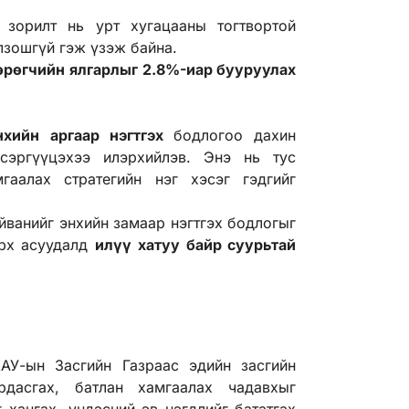
 зорилт нь урт хугацааны тогтвортой
болзошгүй гэж үзэж байна.
өрөгчийн ялгарлыг 2.8%-иар бууруулах
нхийн аргаар нэгтгэх
бодлогоо дахин
сэргүүцэхээ илэрхийлэв. Энэ нь тус
гаалах стратегийн нэг хэсэг гэдгийг
ванийг энхийн замаар нэгтгэх бодлогыг
эрх асуудалд
илүү хатуу байр суурьтай
.
У-ын Засгийн Газраас эдийн засгийн
рдасгах, батлан хамгаалах чадавхыг
 хангах, үндэсний эв нэгдлийг бататгах