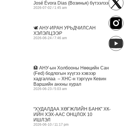
José Évora Dias (Возинья) бүтээлээ
2026-07-02
1:45 am
🕊️ АНУ-ИРАН УРЬДЧИЛСАН
ХЭЛЭЛЦЭЭР
2026-06-24
7:46 am
🏦 АНУ-ын Холбооны Нөөцийн Сан
(Fed) бодлогын хүүгээ хэвээр
хадгаллаа – ХНС-н тэргүүн Кевин
Варшийн анхны хурал
2026-06-23
5:03 am
“ХУДАЛДАА ХӨГЖЛИЙН БАНК” ХК-
ИЙН ХЭХ-ААС ОНЦЛОХ 10
ИШЛЭЛ
2026-06-10
11:17 pm