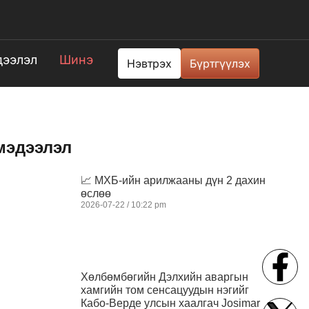
ээлэл
Шинэ
Нэвтрэх
Бүртгүүлэх
мэдээлэл
📈 МХБ-ийн арилжааны дүн 2 дахин
өслөө
2026-07-22
10:22 pm
Хөлбөмбөгийн Дэлхийн аваргын
хамгийн том сенсацуудын нэгийг
Кабо-Верде улсын хаалгач Josimar