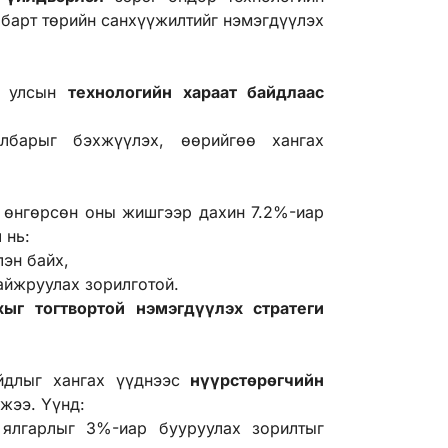
лбарт төрийн санхүүжилтийг нэмэгдүүлэх
н улсын
технологийн хараат байдлаас
лбарыг бэхжүүлэх, өөрийгөө хангах
.
 өнгөрсөн оны жишгээр дахин 7.2%-иар
эмэгдэл нь:
элэн байх,
айжруулах зорилготой.
хыг тогтвортой нэмэгдүүлэх стратеги
йдлыг хангах үүднээс
нүүрстөрөгчийн
ьжээ. Үүнд:
ялгарлыг 3%-иар бууруулах зорилтыг