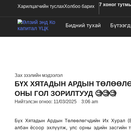
7 хоног тутм
Харилцагчийн туслах
Холбоо барих
Бидний тухай
Бүтээгд
Зах зээлийн мэдээлэл
БҮХ ХЯТАДЫН АРДЫН ТӨЛӨӨЛӨ
ОНЫ ГОЛ ЗОРИЛТУУД 🧐🧐🧐
Нийтэлсэн огноо:
11/03/2025
3:06 am
Бүх Хятадын Ардын Төлөөлөгчдийн Их Хурал (
албан ёсоор эхлүүлж, улс орны эдийн засгийн т