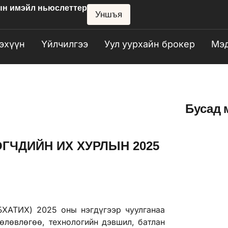
ын имэйл ньюслеттер
Уншъя
эхүүн
Үйлчилгээ
Уул уурхайн брокер
Мэд
Бусад 
ГЧДИЙН ИХ ХУРЛЫН 2025
БХАТИХ) 2025 оны нэгдүгээр чуулганаа
өлөвлөгөө, технологийн дэвшил, батлан