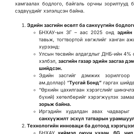
хамгаалах бодлого, байгаль орчны зорилтууд б
сэдвүүдийг хэлэлцсэн байна.
Эдийн засгийн өсөлт ба санхүүгийн бодлог
БНХАУ-ын ЗГ – аас 2025 онд
эдийн
тавьж, тогтвортой хөгжлийг ханган аж
хүрээнд:
Улсын төсвийн алдагдлыг ДНБ-ийн 4% 
хэлбэл,
засгийн газар эдийн засгаа дэ
шийдсэн.
Эдийн засгийг дэмжих зорилгоор
ам.доллар) “
Тусгай Бонд”
гаргах шийдв
“Өрхийн цахилгаан хэрэгслийг шинэчлэ
бүхий) хөтөлбөрийг хэрэгжүүлэх зама
зорьж байна.
Иргэдийн худалдан авах чадварыг
санхүүжилт
эсхүл
татварын урамшуу
Технологийн инноваци ба дотоод хэрэгцээг
БНХАУ
хиймэл оюун ухаан, 6
G
, чип