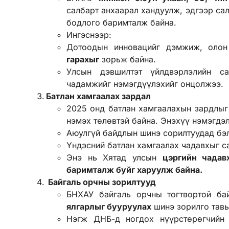
салбарт анхаарал хандуулж, эдгээр са
бодлого баримталж байна.
Ингэснээр:
Дотоодын инновацийг дэмжиж, оло
гарахыг
зорьж байна.
Улсын дэвшилтэт үйлдвэрлэлийн са
чадамжийг нэмэгдүүлэхийг онцолжээ
Батлан хамгаалах зардал
2025 онд батлан хамгаалахын зардлыг
нэмэх төлөвтэй байна. Энэхүү н
Аюулгүй байдлын шинэ сорилтуудад б
Үндэсний батлан хамгаалах чадавхыг с
Энэ нь Хятад улсын
цэргийн чадав
баримталж буйг харуулж байна.
Байгаль орчны зорилтууд
БНХАУ байгаль орчны тогтвортой ба
ялгарлыг бууруулах
шинэ зорилго тав
Нэгж ДНБ-д ногдох нүүрстөрөгчийн 