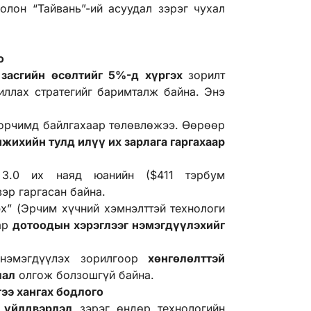
олон “Тайвань”-ий асуудал зэрэг чухал
о
 засгийн өсөлтийг 5%-д хүргэх
зорилт
иллах стратегийг баримталж байна. Энэ
орчимд байлгахаар төлөвлөжээ. Өөрөөр
мжихийн тулд илүү их зарлага гаргахаар
 3.0 их наяд юанийн ($411 тэрбум
эр гаргасан байна.
х” (Эрчим хүчний хэмнэлттэй технологи
ар
дотоодын хэрэглээг нэмэгдүүлэхийг
 нэмэгдүүлэх зорилгоор
хөнгөлөлттэй
лал
олгож болзошгүй байна.
ээ хангах бодлого
 үйлдвэрлэл
зэрэг өндөр технологийн