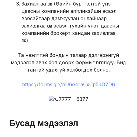
Захиалгаа өгөх (Өөрийн бүртгэлтэй үнэт
цаасны компанийн аппликэйшн эсвэл
вэбсайтаар дамжуулан онлайнаар
захиалгаа өгөх эсвэл тухайн үнэт цаасны
компанийн брокерт хандан захиалгаа
өгөх)
Та нээлттэй бондын талаар дэлгэрэнгүй
мэдээлэл авах бол доорх формыг бөглөнө үү. Бид
тантай удахгүй холбогдох болно.
https://forms.gle/hU6e4raCxCp5JD7D6
7777 – 6377
Бусад мэдээлэл