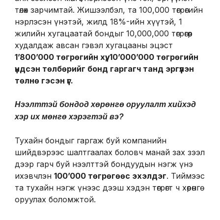
төлөх зарчимтай. Жишээлбэл, та 100,000 төгрөгийн
нэрлэсэн үнэтэй, жилд 18%-ийн хүүтэй, 1
жилийн хугацаатай бондыг 10,000,000 төгрөгөөр
худалдаж авсан гэвэл хугацааны эцэст
1’800’000 төгрөгийн хүү, 10’000’000 төгрөгийн
үндсэн төлбөрийг бонд гаргагч танд эргүүлэн
төлнө гэсэн үг.
Нээлттэй бондод хөрөнгө оруулалт хийхэд
хэр их мөнгө хэрэгтэй вэ?
Тухайн бондыг гаргаж буй компанийн
шийдвэрээс шалтгаалах боловч манай зах зээл
дээр гарч буй нээлттэй бондуудын нэгж үнэ
ихэвчлэн
100
’
000 төгрөгөөс эхэлдэг
. Тиймээс
та тухайн нэгж үнээс дээш хэдэн төгрөгт ч хөрөнгө
оруулах боломжтой.