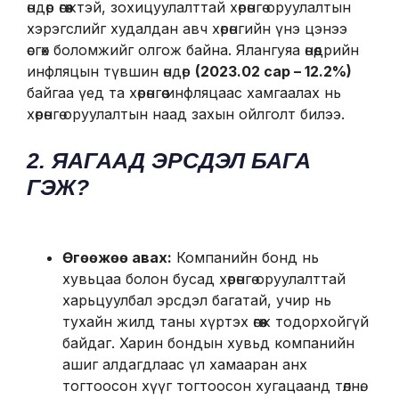
өндөр өгөөжтэй, зохицуулалттай хөрөнгө оруулалтын
хэрэгслийг худалдан авч хөрөнгийн үнэ цэнээ
өсгөх боломжийг олгож байна. Ялангуяа өнөөдрийн
инфляцын түвшин өндөр
(2023.02 сар – 12.2%)
байгаа үед та хөрөнгөө инфляцаас хамгаалах нь
хөрөнгө оруулалтын наад захын ойлголт билээ.
2. ЯАГААД ЭРСДЭЛ БАГА
ГЭЖ?
Өгөөжөө авах:
Компанийн бонд нь
хувьцаа болон бусад хөрөнгө оруулалттай
харьцуулбал эрсдэл багатай, учир нь
тухайн жилд таны хүртэх өгөөж тодорхойгүй
байдаг. Харин бондын хувьд компанийн
ашиг алдагдлаас үл хамааран анх
тогтоосон хүүг тогтоосон хугацаанд төлнө.