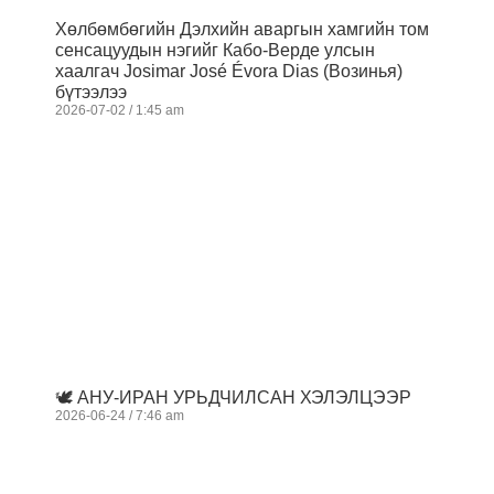
Хөлбөмбөгийн Дэлхийн аваргын хамгийн том
сенсацуудын нэгийг Кабо-Верде улсын
хаалгач Josimar José Évora Dias (Возинья)
бүтээлээ
2026-07-02
1:45 am
🕊️ АНУ-ИРАН УРЬДЧИЛСАН ХЭЛЭЛЦЭЭР
2026-06-24
7:46 am