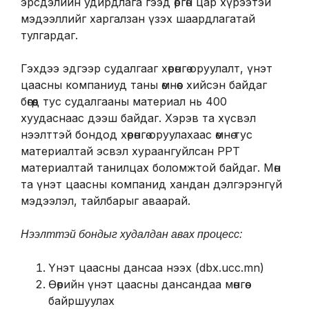
эрсдэлийн удирдлага гээд өргөн цар хүрээтэй
мэдээллийг харгалзан үзэх шаардлагатай
тулгардаг.
Гэхдээ эдгээр судалгааг хөрөнгө оруулалт, үнэт
цаасны компаниуд таны өмнөөс хийсэн байдаг
бөгөөд тус судалгааны материал нь 400
хуудаснаас дээш байдаг. Хэрэв та хүсвэл
нээлттэй бондод хөрөнгө оруулахаас өмнө тус
материалтай эсвэл хураангуйлсан PPT
материалтай танилцах боломжтой байдаг. Мөн
та үнэт цаасны компанид хандан дэлгэрэнгүй
мэдээлэл, тайлбарыг аваарай.
Нээлттэй бондыг худалдан авах процесс:
Үнэт цаасны дансаа нээх (dbx.ucc.mn)
Өөрийн үнэт цаасны дансандаа мөнгөө
байршуулах