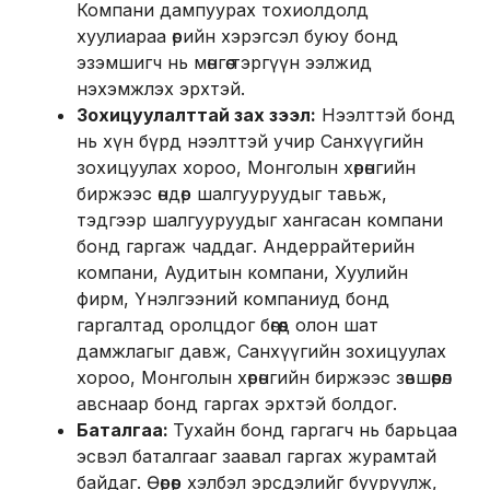
Компани дампуурах тохиолдолд
хуулиараа өрийн хэрэгсэл буюу бонд
эзэмшигч нь мөнгөө тэргүүн ээлжид
нэхэмжлэх эрхтэй.
Зохицуулалттай зах зээл:
Нээлттэй бонд
нь хүн бүрд нээлттэй учир Санхүүгийн
зохицуулах хороо, Монголын хөрөнгийн
биржээс өндөр шалгууруудыг тавьж,
тэдгээр шалгууруудыг хангасан компани
бонд гаргаж чаддаг. Андеррайтерийн
компани, Аудитын компани, Хуулийн
фирм, Үнэлгээний компаниуд бонд
гаргалтад оролцдог бөгөөд олон шат
дамжлагыг давж, Санхүүгийн зохицуулах
хороо, Монголын хөрөнгийн биржээс зөвшөөрөл
авснаар бонд гаргах эрхтэй болдог.
Баталгаа:
Тухайн бонд гаргагч нь барьцаа
эсвэл баталгааг заавал гаргах журамтай
байдаг. Өөрөөр хэлбэл эрсдэлийг бууруулж,