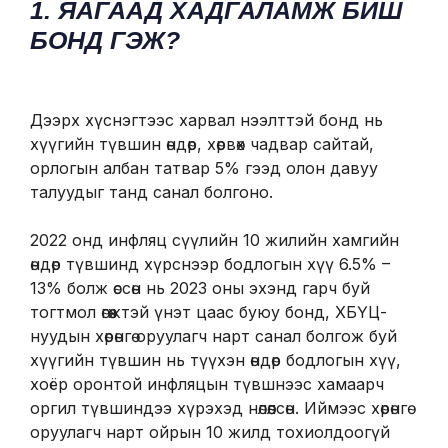
1. ЯАГААД ХАДГАЛАМЖ БИШ
БОНД ГЭЖ?
Дээрх хүснэгтээс харвал нээлттэй бонд нь
хүүгийн түвшин өндөр, хөрвөх чадвар сайтай,
орлогын албан татвар 5% гээд олон давуу
талуудыг танд санал болгоно.
2022 онд инфляц сүүлийн 10 жилийн хамгийн
өндөр түвшинд хүрснээр бодлогын хүү 6.5% –
13% болж өссөн нь 2023 оны эхэнд гарч буй
тогтмол өгөөжтэй үнэт цаас буюу бонд, ХБҮЦ-
нуудын хөрөнгө оруулагч нарт санал болгож буй
хүүгийн түвшин нь түүхэн өндөр бодлогын хүү,
хоёр оронтой инфляцын түвшнээс хамаарч
оргил түвшиндээ хүрэхэд нөлөөлсөн. Иймээс хөрөнгө
оруулагч нарт ойрын 10 жилд тохиолдоогүй