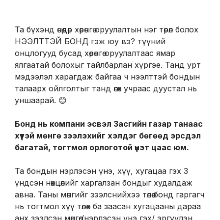
Та бүхэнд өнөөдөр хөрөнгө оруулалтын нэг төрөл болох
НЭЭЛТТЭЙ БОНД гэж юу вэ? түүний
онцлогууд бусад хөрөнгө оруулалтаас ямар
ялгаатай болохыг тайлбарлан хүргэе. Танд урт
мэдээлэл харагдаж байгаа ч нээлттэй бондын
талаарх ойлголтыг танд өгөх учраас дуустал нь
уншаарай. 😊
Бонд нь компани эсвэл Засгийн газар танаас
хүүтэй мөнгө зээлэхийг хэлдэг бөгөөд эрсдэл
багатай, тогтмол орлоготой үнэт цаас юм.
Та бондын нэрлэсэн үнэ, хүү, хугацаа гэх 3
үндсэн нөхцөлийг харгалзан бондыг худалдаж
авна. Таны мөнгийг зээлснийхээ төлөө бонд гаргагч
нь тогтмол хүү төлөх ба заасан хугацааны дараа
анх зээлсэн мөнгөө /нэрлэсэн үнэ гэх/ эргүүлэн