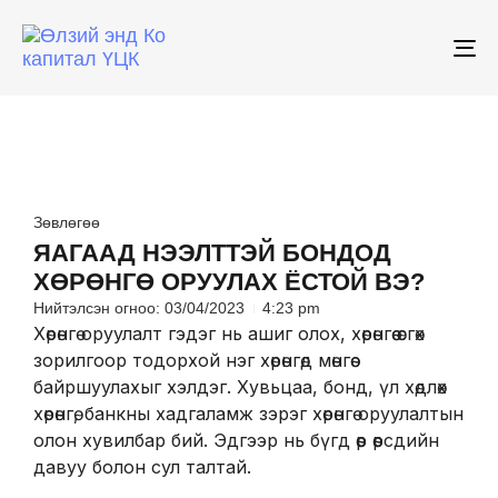
To
na
Зөвлөгөө
ЯАГААД НЭЭЛТТЭЙ БОНДОД
ХӨРӨНГӨ ОРУУЛАХ ЁСТОЙ ВЭ?
Нийтэлсэн огноо:
03/04/2023
4:23 pm
Хөрөнгө оруулалт гэдэг нь ашиг олох, хөрөнгөө өсгөх
зорилгоор тодорхой нэг хөрөнгөд мөнгөө
байршуулахыг хэлдэг. Хувьцаа, бонд, үл хөдлөх
хөрөнгө, банкны хадгаламж зэрэг хөрөнгө оруулалтын
олон хувилбар бий. Эдгээр нь бүгд өөр өөрсдийн
давуу болон сул талтай.