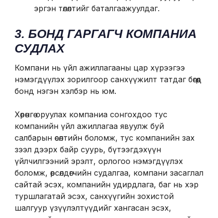
эргэн төлөлтийг баталгаажуулдаг.
3. БОНД ГАРГАГЧ КОМПАНИА
СУДЛАХ
Компани нь үйл ажиллагааны цар хүрээгээ
нэмэгдүүлэх зорилгоор санхүүжилт татдаг бөгөөд
бонд нэгэн хэлбэр нь юм.
Хөрөнгө оруулах компаниа сонгохдоо тус
компанийн үйл ажиллагаа явуулж буй
салбарын өсөлтийн боломж, тус компанийн зах
зээл дээрх байр суурь, бүтээгдэхүүн
үйлчилгээний эрэлт, орлогоо нэмэгдүүлэх
боломж, өрсөлдөгчийн судалгаа, компани засаглал
сайтай эсэх, компанийн удирдлага, баг нь хэр
туршлагатай эсэх, санхүүгийн зохистой
шалгуур үзүүлэлтүүдийг хангасан эсэх,