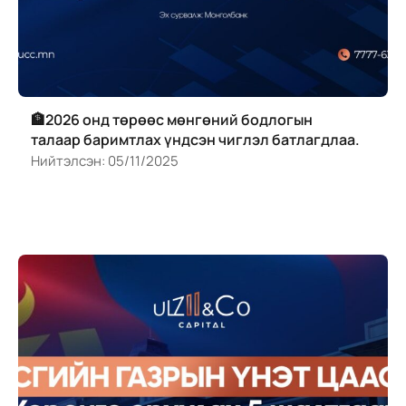
🏦2026 онд төрөөс мөнгөний бодлогын
талаар баримтлах үндсэн чиглэл батлагдлаа.
Нийтэлсэн:
05/11/2025