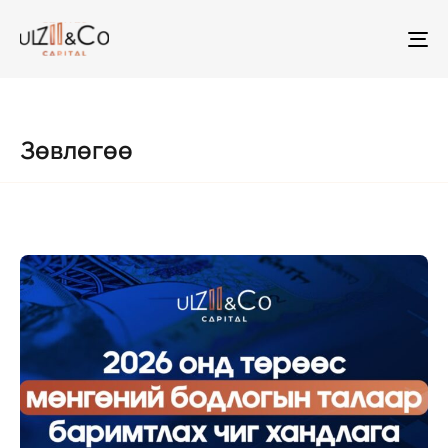
To
na
Зөвлөгөө