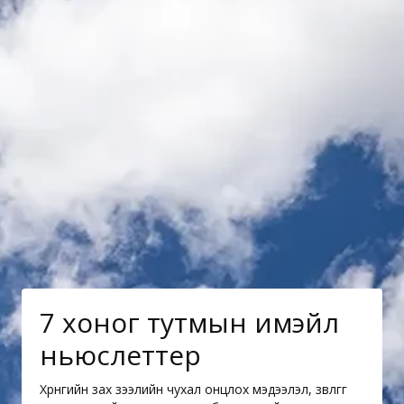
7 хоног тутмын имэйл
ньюслеттер
Хөрөнгийн зах зээлийн чухал онцлох мэдээлэл, зөвлөгөөг