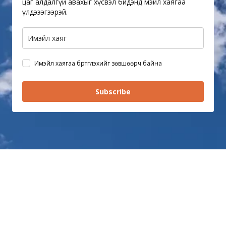
цаг алдалгүй авахыг хүсвэл бидэнд мэйл хаягаа
үлдэээгээрэй.
Имэйл хаягаа бүртгүүлэхийг зөвшөөрч байна
Subscribe