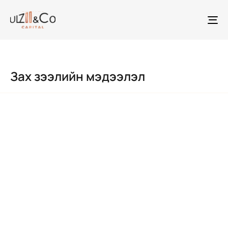
To
na
Зах зээлийн мэдээлэл