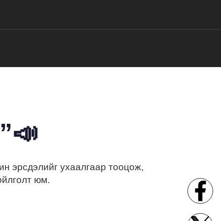
”📣
ин эрсдэлийг ухаалгаар тооцож,
ойлголт юм.