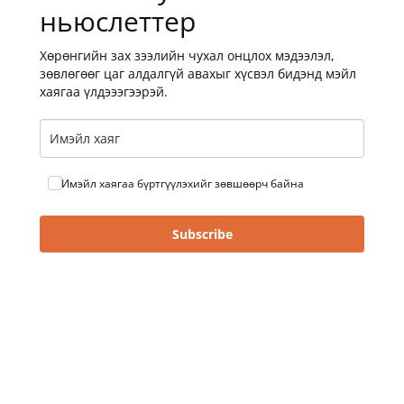
ньюслеттер
Хөрөнгийн зах зээлийн чухал онцлох мэдээлэл,
зөвлөгөөг цаг алдалгүй авахыг хүсвэл бидэнд мэйл
хаягаа үлдэээгээрэй.
Имэйл хаягаа бүртгүүлэхийг зөвшөөрч байна
Subscribe