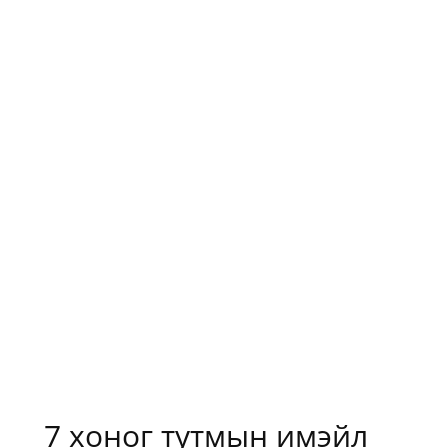
7 хоног тутмын имэйл