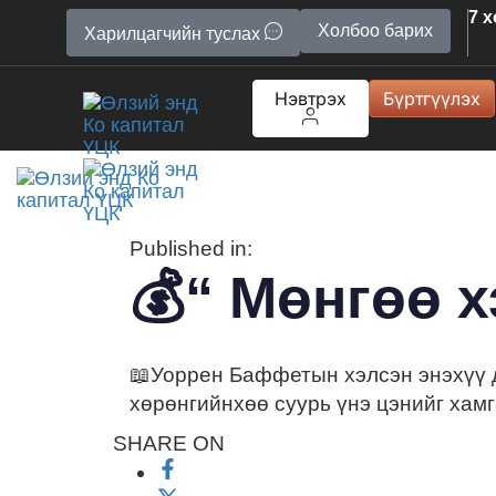
7 
Холбоо барих
Харилцагчийн туслах
Нэвтрэх
Бүртгүүлэх
Published in:
💰“ Мөнгөө х
📖Уоррен Баффетын хэлсэн энэхүү д
хөрөнгийнхөө суурь үнэ цэнийг хамг
SHARE ON