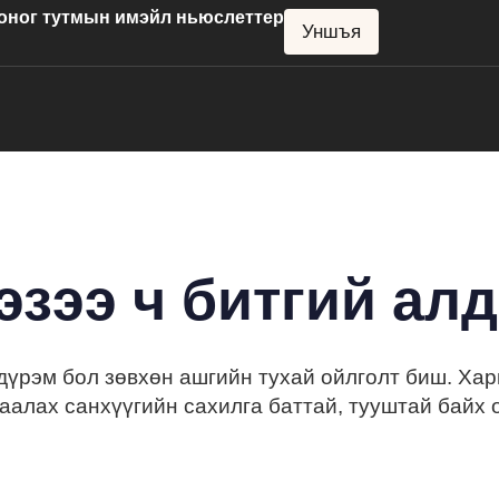
хоног тутмын имэйл ньюслеттер
Уншъя
эзээ ч битгий алд
үрэм бол зөвхөн ашгийн тухай ойлголт биш. Хар
аалах санхүүгийн сахилга баттай, тууштай байх 